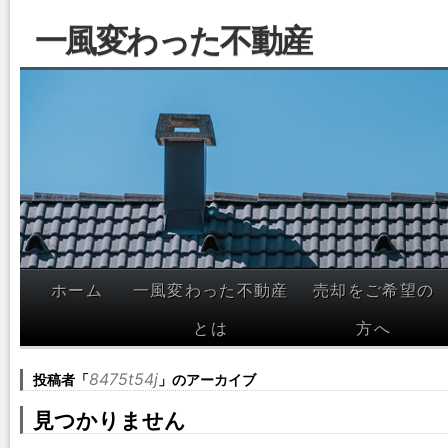
一風変わった不動産
ホーム
一風変わった不動産
売却をご希望の
コンテン
とは
方へ
ツへスキ
ップ
投稿者「
8475t54j
」のアーカイブ
見つかりません