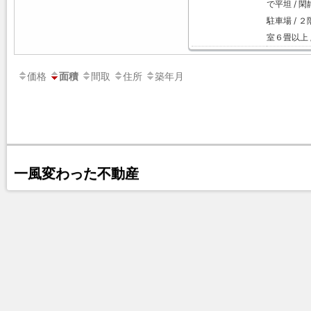
で平坦 / 閑
駐車場 / ２
室６畳以上 
価格
間取
住所
築年月
面積
一風変わった不動産