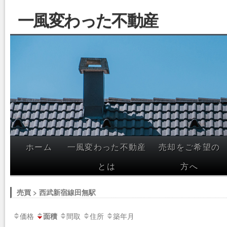
一風変わった不動産
ホーム
一風変わった不動産
売却をご希望の
コンテン
とは
方へ
ツへスキ
ップ
売買 > 西武新宿線田無駅
価格
間取
住所
築年月
面積