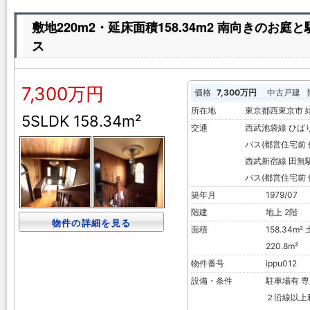
敷地220m2・延床面積158.34m2 南向きのお
ス
7,300万円
価格
7,300万円
中古戸建
所在地
東京都西東京市
5SLDK 158.34m²
交通
西武池袋線 ひばり
バス(都営住宅前 
西武新宿線 田無駅
バス(都営住宅前 
築年月
1979/07
階建
地上 2階
物件の詳細を見る
面積
158.34m²
220.8m²
物件番号
ippu012
設備・条件
駐車場有
専
２沿線以上利用